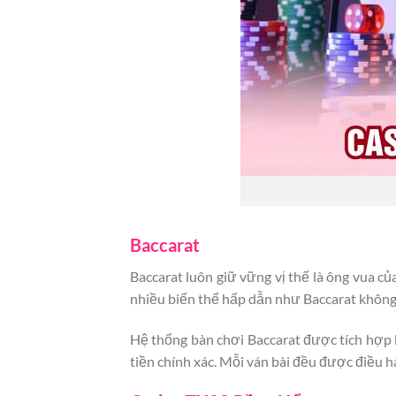
Baccarat
Baccarat luôn giữ vững vị thế là ông vua c
nhiều biến thể hấp dẫn như Baccarat không 
Hệ thống bàn chơi Baccarat được tích hợp bả
tiền chính xác. Mỗi ván bài đều được điều 