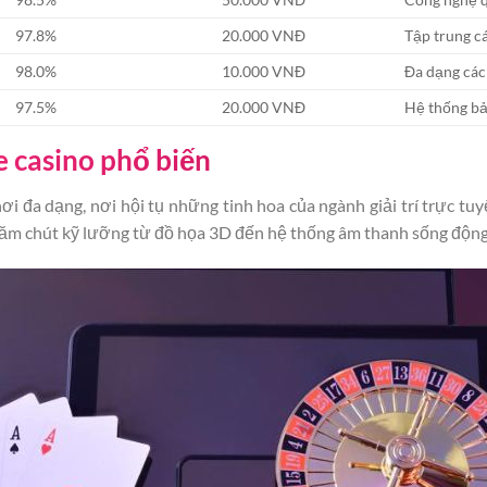
97.8%
20.000 VNĐ
Tập trung c
98.0%
10.000 VNĐ
Đa dạng các
97.5%
20.000 VNĐ
Hệ thống bả
 casino phổ biến
i đa dạng, nơi hội tụ những tinh hoa của ngành giải trí trực tuy
ăm chút kỹ lưỡng từ đồ họa 3D đến hệ thống âm thanh sống động