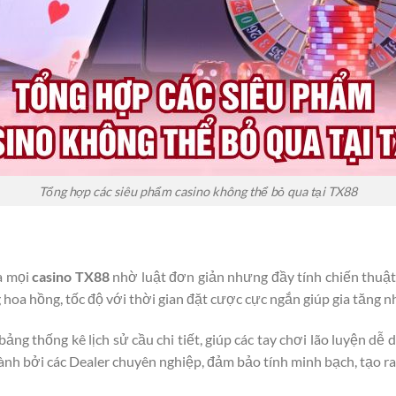
Tổng hợp các siêu phẩm casino không thể bỏ qua tại TX88
ủa mọi
casino TX88
nhờ luật đơn giản nhưng đầy tính chiến thuật v
hoa hồng, tốc độ với thời gian đặt cược cực ngắn giúp gia tăng n
ng thống kê lịch sử cầu chi tiết, giúp các tay chơi lão luyện dễ
hành bởi các Dealer chuyên nghiệp, đảm bảo tính minh bạch, tạo r