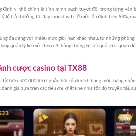
 định vị thế chính là tính minh bạch tuyệt đối trong từng ván 
ỷ lệ trả thưởng tại đây luôn duy trì ở mức ổn định trên 98%, man
cùng đa dạng với nhiều mức giới hạn khác nhau, từ những phòng 
dàng quản lý lịch sử, theo dõi bảng thống kê kết quả trực quan đ
ảnh cược casino tại TX88
u từ hơn 500.000 lượt phản hồi của khách hàng mỗi tháng nhằm 
 đánh giá dựa trên các tiêu chí khắt khe như tốc độ truyền tải, 