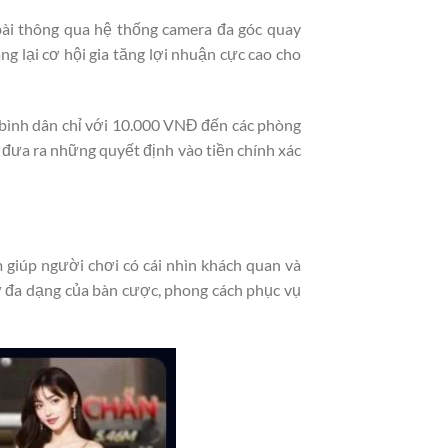
bài thông qua hệ thống camera đa góc quay
g lại cơ hội gia tăng lợi nhuận cực cao cho
bình dân chỉ với 10.000 VNĐ đến các phòng
ể đưa ra những quyết định vào tiền chính xác
giúp người chơi có cái nhìn khách quan và
sự đa dạng của bàn cược, phong cách phục vụ