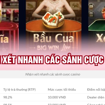
Nhận xét nhanh các sảnh cược casino
Tỷ lệ trả thưởng (RTP)
Mức cược tối thiểu
Điểm nổi bậ
98.2%
10.000 VNĐ
Dealer diện 
98.5%
50.000 VNĐ
Công nghệ q