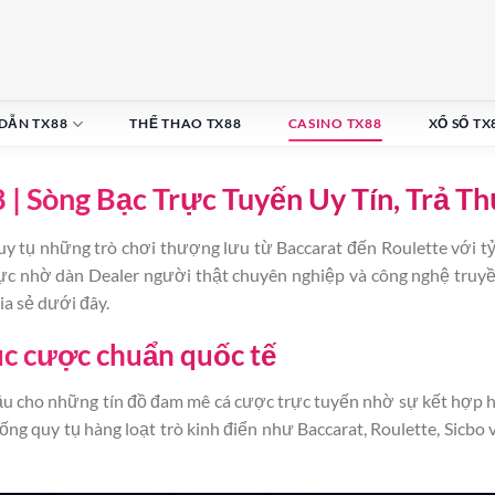
DẪN TX88
THỂ THAO TX88
CASINO TX88
XỔ SỐ TX
 | Sòng Bạc Trực Tuyến Uy Tín, Trả 
y tụ những trò chơi thượng lưu từ Baccarat đến Roulette với tỷ
hực nhờ dàn Dealer người thật chuyên nghiệp và công nghệ truyề
ia sẻ dưới đây.
c cược chuẩn quốc tế
ầu cho những tín đồ đam mê cá cược trực tuyến nhờ sự kết hợp h
g quy tụ hàng loạt trò kinh điển như Baccarat, Roulette, Sicbo v