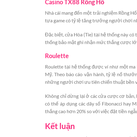
Casino TX88 Rồng Hổ
Nhà cái mang đến một trải nghiệm Rồng Hổ độ
tựa game có tỷ lệ tăng trưởng người chơi n
Đặc biệt, cửa Hòa (Tie) tại hệ thống này có
thống bảo mật ghi nhận mức thắng cược lớn 
Roulette
Roulette tại hệ thống được ví như một ma 
Mỹ. Theo báo cáo vận hành, tỷ lệ nổ thưởn
những người chơi ưu tiên chiến thuật bền 
Không chỉ dừng lại ở các cửa cược cơ bản,
có thể áp dụng các dãy số Fibonacci hay M
thắng cao hơn 20% so với việc đặt tiền ngẫ
Kết luận